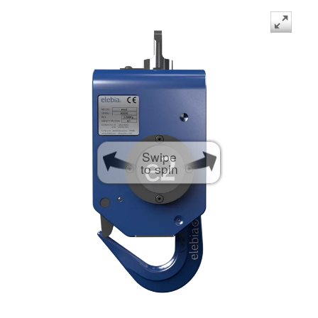
Swipe
to spin