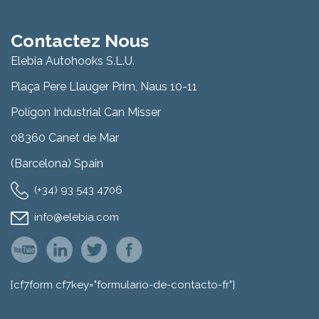
Contactez Nous
Elebia Autohooks S.L.U.
Plaça Pere Llauger Prim, Naus 10-11
Polígon Industrial Can Misser
08360 Canet de Mar
(Barcelona) Spain
(+34) 93 543 4706
info@elebia.com
[cf7form cf7key="formulario-de-contacto-fr"]