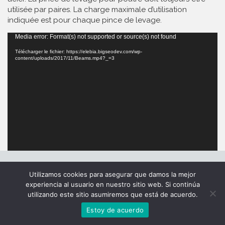
utilisée par paires. La charge maximale d’utilisation
indiquée est pour chaque pince de levage.
Lecteur
Media error: Format(s) not supported or source(s) not found
vidéo
Télécharger le fichier: https://elebia.bigseodev.com/wp-
content/uploads/2017/11/Beams.mp4?_=3
Quick Links
Utilizamos cookies para asegurar que damos la mejor
experiencia al usuario en nuestro sitio web. Si continúa
utilizando este sitio asumiremos que está de acuerdo.
Configurateur
Contact
Estoy de acuerdo
Configurateur