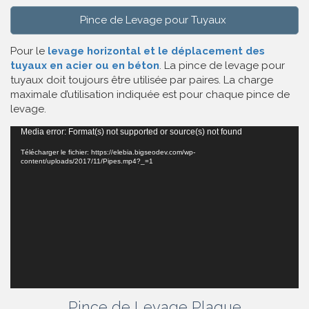
Pince de Levage pour Tuyaux
Pour le
levage horizontal et le déplacement des
tuyaux en acier ou en béton
. La pince de levage pour
tuyaux doit toujours être utilisée par paires. La charge
maximale d’utilisation indiquée est pour chaque pince de
levage.
Lecteur
Media error: Format(s) not supported or source(s) not found
vidéo
Télécharger le fichier: https://elebia.bigseodev.com/wp-
content/uploads/2017/11/Pipes.mp4?_=1
Pince de Levage Plaque