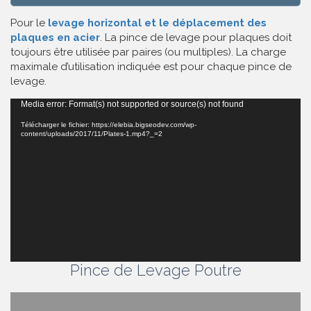
Pour le
levage horizontal et le déplacement des
plaques en acier
. La pince de levage pour plaques doit
toujours être utilisée par paires (ou multiples). La charge
maximale d’utilisation indiquée est pour chaque pince de
levage.
Lecteur
Media error: Format(s) not supported or source(s) not found
vidéo
Télécharger le fichier: https://elebia.bigseodev.com/wp-
content/uploads/2017/11/Plates-1.mp4?_=2
Pince de Levage Poutre