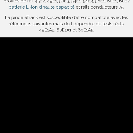
profilés de rail 45E2, 49E1, 50E3, 54E1, 54E3, 56E1, 60E1, 60E2
batterie Li-Ion d’haute capacité
et rails conducteurs 75.
La pince eTrack est susceptible d’être compatible avec les
références suivantes mais doit dépendre de tests réels:
49E1A2, 60E1A1 et 60E1A5.