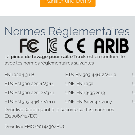
Planifier une Démo
Normes Réglementaires
La
pince de levage pour rail eTrack
est en conformité
avec les normes réglementaires suivantes:
EN 10204 3.1.B
ETSI EN 303 446-2 V1.1.0
U
ETSI EN 300 220-1 V3.1.1
UNE-EN 1050
U
ETSI EN 300 220-2 V3.1.1
UNE-EN 13135:2013
U
ETSI EN 303 446-1 V1.1.0
UNE-EN 60204-1:2007
U
Directive s’appliquant à la sécurité sur les machines
(D2006/42/EC).
Directive EMC (2014/30/EU).