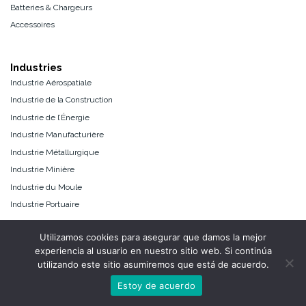
Batteries & Chargeurs
Accessoires
Industries
Industrie Aérospatiale
Industrie de la Construction
Industrie de l’Énergie
Industrie Manufacturière
Industrie Métallurgique
Industrie Minière
Industrie du Moule
Industrie Portuaire
Utilizamos cookies para asegurar que damos la mejor
Quick Links
experiencia al usuario en nuestro sitio web. Si continúa
Configurateur de Produit
utilizando este sitio asumiremos que está de acuerdo.
Configurateur
Contact
Vidéos d’Application
Estoy de acuerdo
Conception Fail-safe: Sécurité