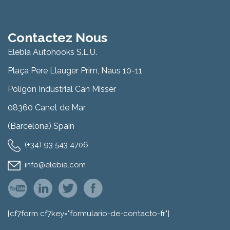
Contactez Nous
Elebia Autohooks S.L.U.
Plaça Pere Llauger Prim, Naus 10-11
Polígon Industrial Can Misser
08360 Canet de Mar
(Barcelona) Spain
(+34) 93 543 4706
info@elebia.com
[cf7form cf7key="formulario-de-contacto-fr"]