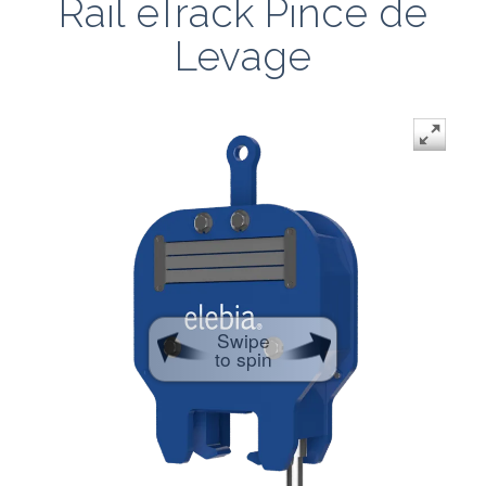
Rail eTrack Pince de
Levage
Swipe
to spin