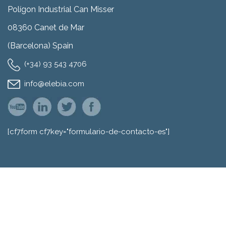
Polígon Industrial Can Misser
08360 Canet de Mar
(Barcelona) Spain
(+34) 93 543 4706
info@elebia.com
[cf7form cf7key="formulario-de-contacto-es"]