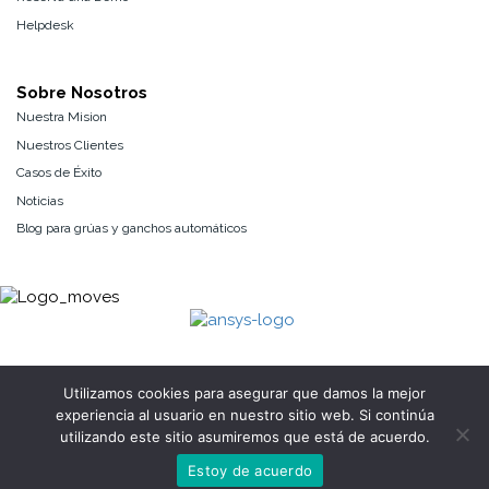
Helpdesk
Sobre Nosotros
Nuestra Mision
Nuestros Clientes
Casos de Éxito
Noticias
Blog para grúas y ganchos automáticos
Utilizamos cookies para asegurar que damos la mejor
experiencia al usuario en nuestro sitio web. Si continúa
Copyright 2025 Elebia Autohooks, SLU. All rights reserved.
utilizando este sitio asumiremos que está de acuerdo.
Configurador
Contacto
Política de Privacidad
|
Política de Cookies
|
Aviso Legal
Estoy de acuerdo