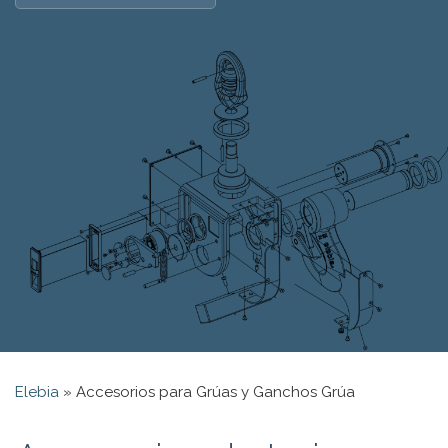
Elebia
»
Accesorios para Grúas y Ganchos Grúa