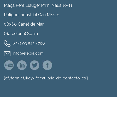
Plaça Pere Llauger Prim, Naus 10-11
Polígon Industrial Can Misser
08360 Canet de Mar
(Barcelona) Spain
(+34) 93 543 4706
info@elebia.com
[cf7form cf7key="formulario-de-contacto-es"]