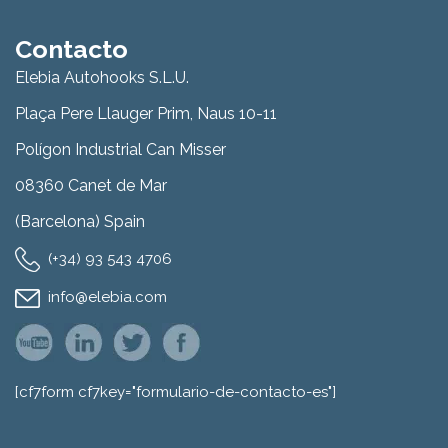
Contacto
Elebia Autohooks S.L.U.
Plaça Pere Llauger Prim, Naus 10-11
Polígon Industrial Can Misser
08360 Canet de Mar
(Barcelona) Spain
(+34) 93 543 4706
info@elebia.com
[cf7form cf7key="formulario-de-contacto-es"]