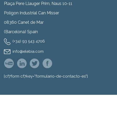
Plaça Pere Llauger Prim, Naus 10-11
Polígon Industrial Can Misser
08360 Canet de Mar
(Barcelona) Spain
(+34) 93 543 4706
info@elebia.com
[cf7form cf7key="formulario-de-contacto-es"]