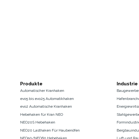
Produkte
Industrie
Automatischer Kranhaken
Baugewerbe
evo5 bis evo25 Automatikhaken
Hafenbranch
evo2 Automatische Kranhaken
Energiewirts
Hebehaken für Kran NEO
Stahlgewerb
NEO20S Hebehaken
Formindustri
NEO20 Lasthaken Für Haubenöfen
Bergbauindus
NEO50/NEO60 Hebehaken
Luft-und Rau