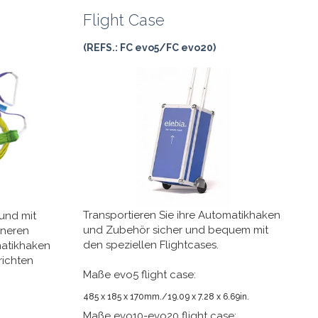
Flight Case
(REFS.: FC evo5/FC evo20)
Transportieren Sie ihre Automatikhaken
 und mit
und Zubehör sicher und bequem mit
Inneren
den speziellen Flightcases.
matikhaken
richten
Maße evo5 flight case:
485 x 185 x 170mm./19.09 x 7.28 x 6.69in.
Maße evo10-evo20 flight case: