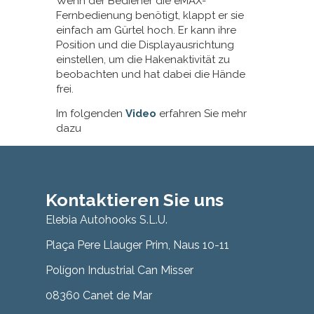
Wenn der Bediener die eMAX-
Fernbedienung benötigt, klappt er sie
einfach am Gürtel hoch. Er kann ihre
Position und die Displayausrichtung
einstellen, um die Hakenaktivität zu
beobachten und hat dabei die Hände
frei.
Im folgenden
Video
erfahren Sie mehr
dazu
Kontaktieren Sie uns
Elebia Autohooks S.L.U.
Plaça Pere Llauger Prim, Naus 10-11
Polígon Industrial Can Misser
08360 Canet de Mar