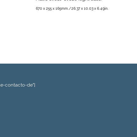
670 x 255 x 165mm./26.37 x 10.03 x 6.49in.
de-contacto-de"]