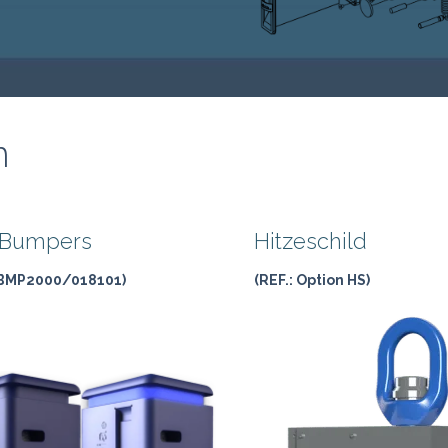
n
 Bumpers
Hitzeschild
 BMP2000/018101)
(REF.: Option HS)