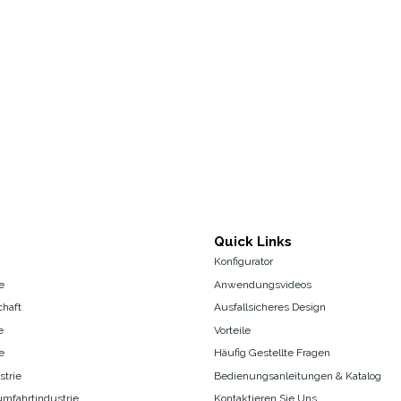
Quick Links
Konfigurator
e
Anwendungsvideos
chaft
Ausfallsicheres Design
e
Vorteile
e
Häufig Gestellte Fragen
trie
Bedienungsanleitungen & Katalog
mfahrtindustrie
Kontaktieren Sie Uns