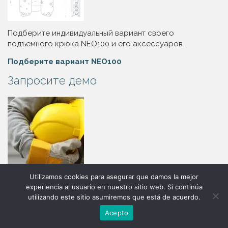
Подберите индивидуальный вариант своего
подъемного крюка NEO100 и его аксессуаров.
Подберите вариант NEO100
Запросите демо
Utilizamos cookies para asegurar que damos la mejor
Вам необходимо или хотите лично увидеть, какую
experiencia al usuario en nuestro sitio web. Si continúa
пользу может принести вашей компании использование
utilizando este sitio asumiremos que está de acuerdo.
конфигуратор
Свяжитесь
подъемного крюка NEO100?
Acepto
Запросите демо