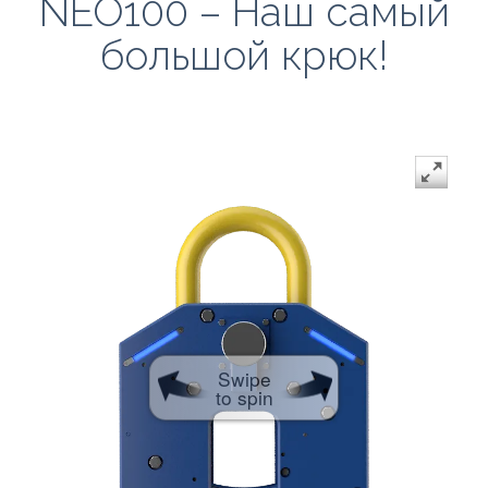
NEO100 – Наш самый
большой крюк!
Swipe
to spin