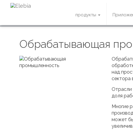
продукты
Приложе
Обрабатывающая пр
Обрабаты
обработк
над прос
сектора 
Отрасли 
доля раб
Многие р
производ
может бы
увеличив