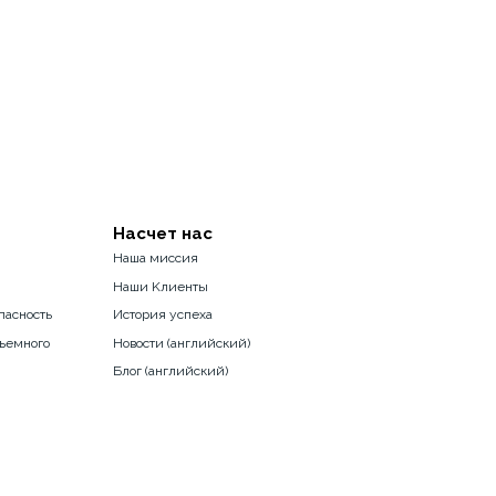
Насчет нас
Наша миссия
Наши Kлиенты
пасность
История успеха
ъемного
Новости (английский)
Блог (английский)