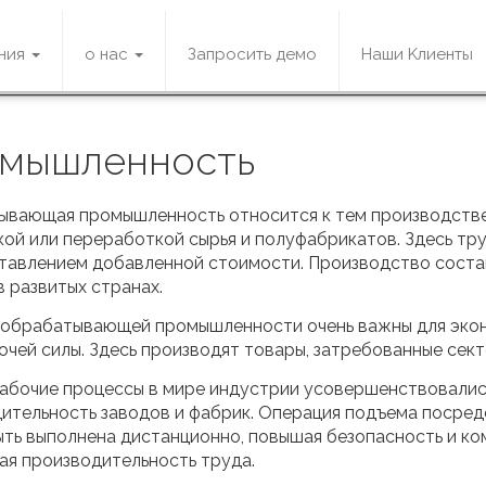
ния
о нас
Запросить демо
Наши Kлиенты
омышленность
вающая промышленность относится к тем производстве
ой или переработкой сырья и полуфабрикатов. Здесь тру
тавлением добавленной стоимости. Производство сост
в развитых странах.
обрабатывающей промышленности очень важны для эконо
очей силы. Здесь производят товары, затребованные сект
абочие процессы в мире индустрии усовершенствовались 
ительность заводов и фабрик. Операция подъема посре
ть выполнена дистанционно, повышая безопасность и ко
ая производительность труда.