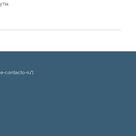
уты.
de-contacto-ru"]