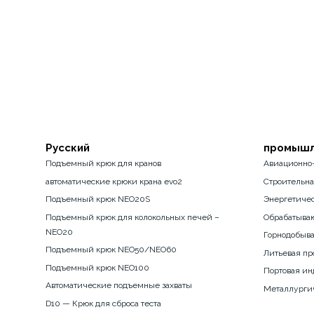
Pусский
промышл
Подъемный крюк для кранов
Авиационно
автоматические крюки крана evo2
Строительн
Подъемный крюк NEO20S
Энергетиче
Подъемный крюк для колокольных печей –
Обрабатыва
NEO20
Горнодобыв
Подъемный крюк NEO50/NEO60
Литьевая п
Подъемный крюк NEO100
Портовая ин
Автоматические подъемные захваты
Металлурги
D10 — Крюк для сброса теста